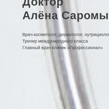
Доктор
Алёна Саромы
Врач-косметолог, дерматолог, нутрициоло
Тренер международного класса
Главный врач клиник «Профессионал»