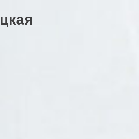
цкая
г