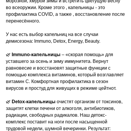
морозной, хмурой зимы и встретить цветущую весну
во всеоружии. Кроме этого , капельницы - это
профилактика COVID, а также , восстановление после
перенесённого.
У нас есть выбор капельниц на все случаи
демисезона: Immuno, Detox, Energy, Beauty.
🌿
Immuno-капельницы
– «скорая помощь» для
уставшего за осень и зиму иммунитета. Вернут
равновесие и восстановят защитные функции с
помощью комплекса витаминов, который возглавляет
витамин С. Комфортная профилактика в сезон
вирусов и простуд для живущих в режиме цейтнот.
🌿
Detox-капельницы
очистят организм от токсинов,
защитят клетки печени от алкоголя, антибиотиков,
радиации, свободных радикалов. Наш детокс-
комплекс поставит на ноги после насыщенной
трудовой недели, шумной вечеринки. Результат: