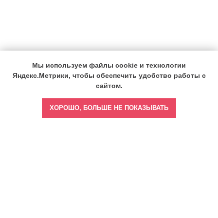
Мы используем файлы cookie и технологии
Яндекс.Метрики, чтобы обеспечить удобство работы с
сайтом.
ХОРОШО, БОЛЬШЕ НЕ ПОКАЗЫВАТЬ
Главная
Врач бизнес-леди
Врач тренер-наставник
Врач спортивной медицины
Врач - выбор звезд
Врач медиа-эксперт