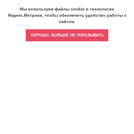
Мы используем файлы cookie и технологии
Яндекс.Метрики, чтобы обеспечить удобство работы с
сайтом.
ХОРОШО, БОЛЬШЕ НЕ ПОКАЗЫВАТЬ
Главная
Врач бизнес-леди
Врач тренер-наставник
Врач спортивной медицины
Врач - выбор звезд
Врач медиа-эксперт
Врач амбассадор
Врач криейтор
Документы об образовании
Блог