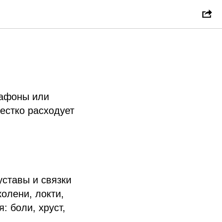
ик на
рафоны или
жестко расходует
ставы и связки
олени, локти,
: боли, хруст,