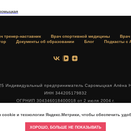
аромыцкая
ч тренер-наставник
Врач спортивной медицины
Врач
тор
Документы об образовании
Блог
Подкасты с
25 Индивидуальный предприниматель Саромыцкая Алёна 
ИНН 344205179832
ОГРНИП 304346018400018 от 2 июля 2004 г.
cookie и технологии Яндекс.Метрики, чтобы обеспечить удоб
ХОРОШО, БОЛЬШЕ НЕ ПОКАЗЫВАТЬ