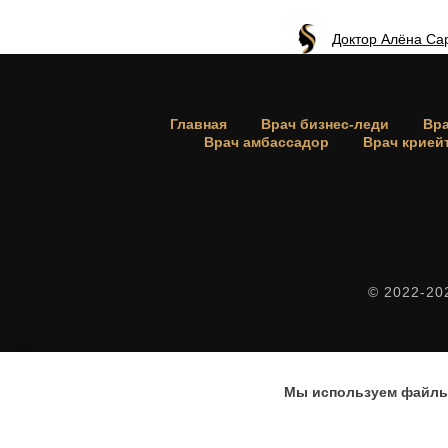
Доктор Алёна С
Главная
Врач бизнес-леди
Вра
Врач амбассадор
Врач крией
© 2022-20
Мы используем файлы 