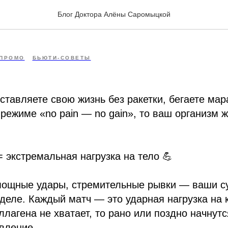
н — твой главный союзн
Блог Доктора Алёны Саромыцкой

ПРОМО
БЬЮТИ-СОВЕТЫ
ставляете свою жизнь без ракетки, бегаете ма
 режиме «no pain — no gain», то ваш организм 
= экстремальная нагрузка на тело 💪
мощные удары, стремительные рывки — ваши су
деле. Каждый матч — это ударная нагрузка на к
ллагена не хватает, то рано или поздно начнутся
вление.