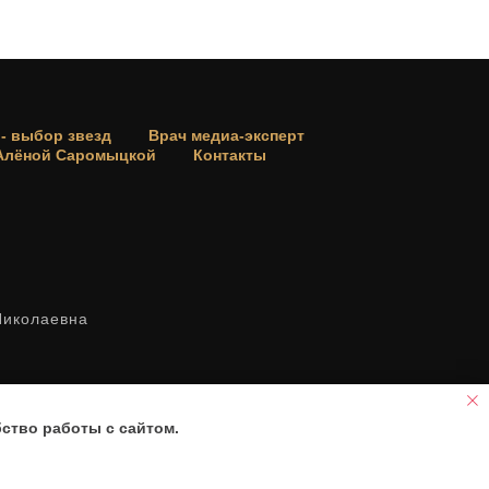
 - выбор звезд
Врач медиа-эксперт
 Алёной Саромыцкой
Контакты
Николаевна
ство работы с сайтом.