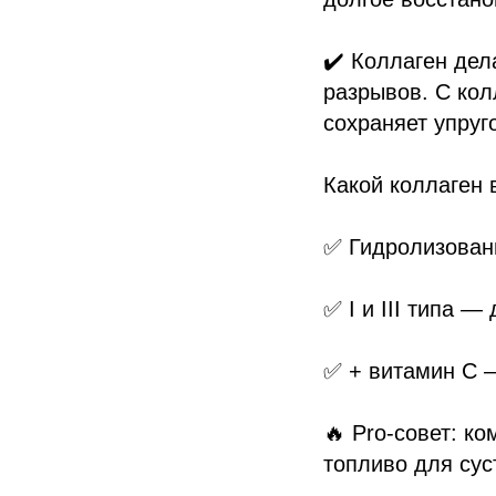
✔️ Коллаген дел
разрывов. С кол
сохраняет упруг
Какой коллаген 
✅ Гидролизован
✅ I и III типа —
✅ + витамин С —
🔥 Pro-совет: к
топливо для сус