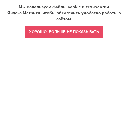
Мы используем файлы cookie и технологии
Яндекс.Метрики, чтобы обеспечить удобство работы с
сайтом.
ХОРОШО, БОЛЬШЕ НЕ ПОКАЗЫВАТЬ
Главная
Врач бизнес-леди
Врач тренер-наставник
Врач спортивной медицины
Врач - выбор звезд
Врач медиа-эксперт
Врач амбассадор
Врач криейтор
Документы об образовании
Блог
Подкасты с Алёной Саромыцкой
Контакты