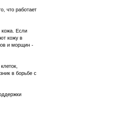
о, что работает
 кожа. Если
ают кожу в
мов и морщин -
клеток,
зник в борьбе с
поддержки