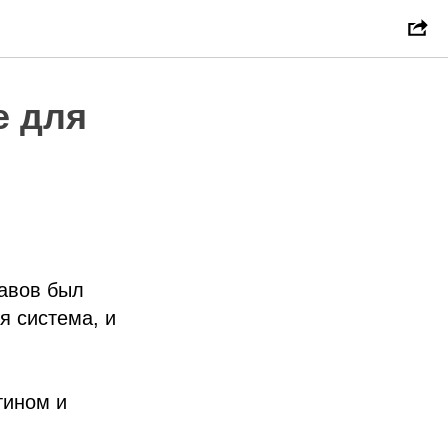
e для
тавов был
я система, и
тином и