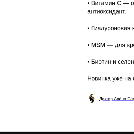
• Витамин С — о
антиоксидант.
• Гиалуроновая 
• MSM — для кре
• Биотин и селе
Новинка уже на
Доктор Алёна С