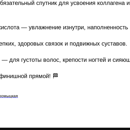
бязательный спутник для усвоения коллагена 
кислота — увлажнение изнутри, наполненность 
пких, здоровых связок и подвижных суставов.
н — для густоты волос, крепости ногтей и сияющ
 финишной прямой! 🏁
аромыцкая