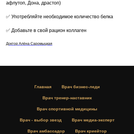
афлутоп, Дона, драстоп)
✅ Употребляйте необходимое количество белка
✅ Добавьте в свой рацион коллаген
Доктор Алёна Саромыцкая
Главная
Врач бизнес-леди
Врач тренер-наставник
Врач спортивной медицины
Врач - выбор звезд
Врач медиа-эксперт
Врач амбассадор
Врач криейтор