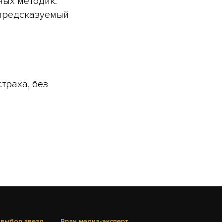
ных методик.
 предсказуемый
траха, без
 выбор звезд
Врач медиа-эксперт