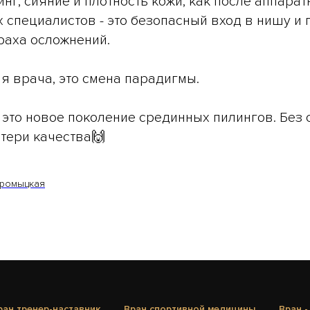
инг, сияние и плотность кожи, как после аппарат
специалистов - это безопасный вход в нишу и
траха осложнений.
ля врача, это смена парадигмы.
 это новое поколение срединных пилингов. Без с
отери качества🙌
аромыцкая
рач тренер-наставник
Врач спортивной медицины
Врач -