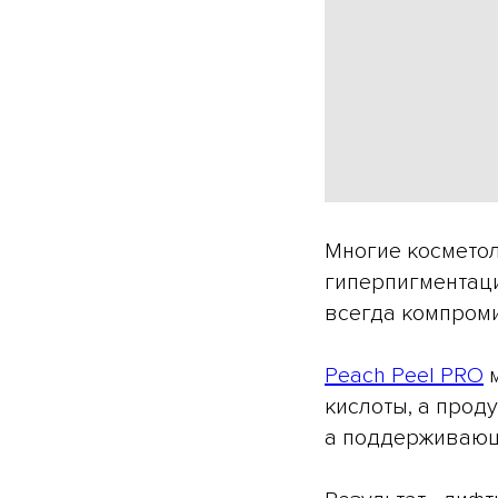
Многие косметол
гиперпигментаци
всегда компроми
Peach Peel PRO
м
кислоты, а прод
а поддерживающ