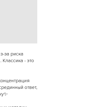
з-за риска
 Классика - это
 концентрация
срединный ответ,
ожу✨