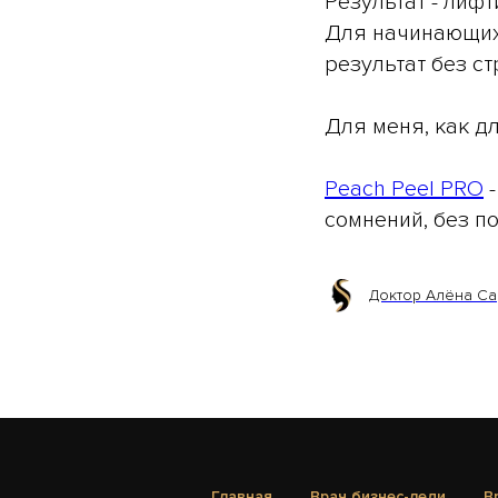
Результат - лифт
Для начинающих 
результат без с
Для меня, как д
Peach Peel PRO
-
сомнений, без п
Доктор Алёна С
Главная
Врач бизнес-леди
В