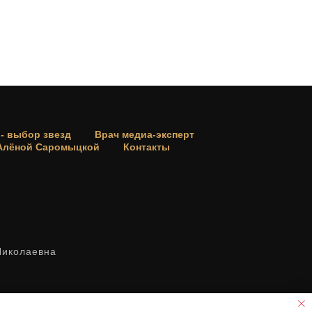
 - выбор звезд
Врач медиа-эксперт
 Алёной Саромыцкой
Контакты
Николаевна