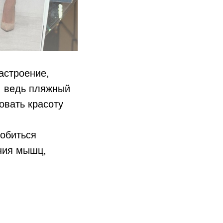
астроение,
, ведь пляжный
овать красоту
добиться
ния мышц,