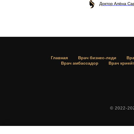
Доктор Алёна С
Главная
Врач бизнес-леди
Вра
Врач амбассадор
Врач крией
© 2022-20