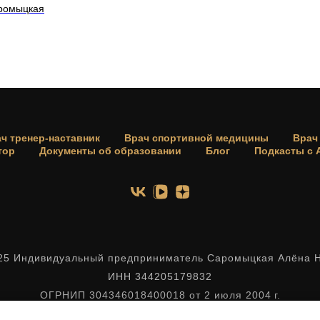
аромыцкая
ч тренер-наставник
Врач спортивной медицины
Врач
тор
Документы об образовании
Блог
Подкасты с
25 Индивидуальный предприниматель Саромыцкая Алёна 
ИНН 344205179832
ОГРНИП 304346018400018 от 2 июля 2004 г.