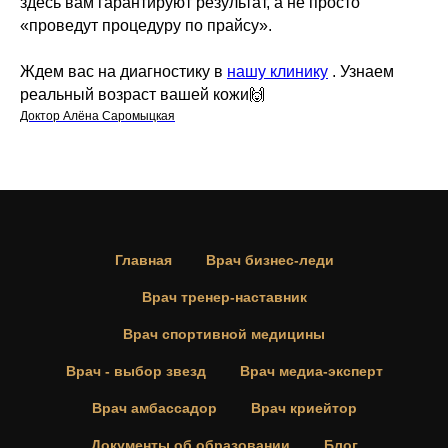
здесь вам гарантируют результат, а не просто
«проведут процедуру по прайсу».
Ждем вас на диагностику в
нашу клинику
. Узнаем
реальный возраст вашей кожи🙌
Доктор Алёна Саромыцкая
Главная
Врач бизнес-леди
Врач тренер-наставник
Врач спортивной медицины
Врач - выбор звезд
Врач медиа-эксперт
Врач амбассадор
Врач криейтор
Документы об образовании
Блог