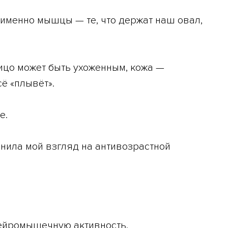
а именно мышцы — те, что держат наш овал,
лицо может быть ухоженным, кожа —
ё «плывёт».
е.
нила мой взгляд на антивозрастной
нейромышечную активность.