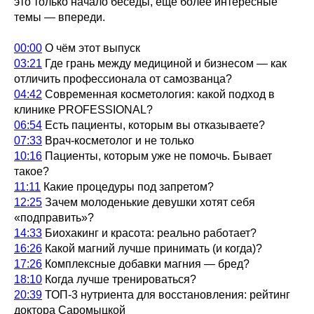
это только начало беседы, ещё более интересные
темы — впереди.
00:00
О чём этот выпуск
03:21
Где грань между медициной и бизнесом — как
отличить профессионала от самозванца?
04:42
Современная косметология: какой подход в
клинике PROFESSIONAL?
06:54
Есть пациенты, которым вы отказываете?
07:33
Врач-косметолог и не только
10:16
Пациенты, которым уже не помочь. Бывает
такое?
11:11
Какие процедуры под запретом?
12:25
Зачем молоденькие девушки хотят себя
«подправить»?
14:33
Биохакинг и красота: реально работает?
16:26
Какой магний лучше принимать (и когда)?
17:26
Комплексные добавки магния — бред?
18:10
Когда лучше тренироваться?
20:39
ТОП-3 нутриента для восстановления: рейтинг
доктора Саромыцкой