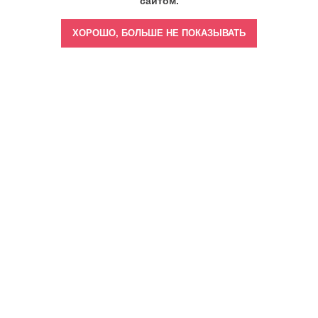
сайтом.
ХОРОШО, БОЛЬШЕ НЕ ПОКАЗЫВАТЬ
Главная
Врач бизнес-леди
Врач тренер-наставник
Врач спортивной медицины
Врач - выбор звезд
Врач медиа-эксперт
Врач амбассадор
Врач криейтор
Документы об образовании
Блог
Подкасты с Алёной Саромыцкой
Контакты